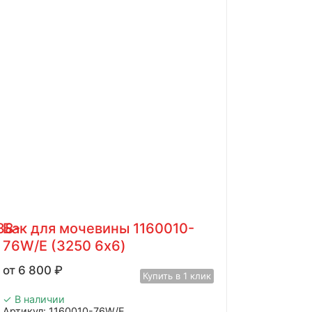
38-
Бак для мочевины 1160010-
76W/E (3250 6х6)
6 800
₽
Купить в 1 клик
✓ В наличии
Артикул: 1160010-76W/E