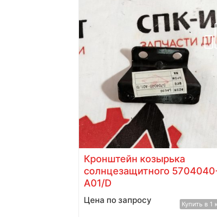
й кожух
Кронштейн козырька
зов
солнцезащитного 5704040
A01/D
Цена по запросу
Купить в 1 клик
Купить в 1 