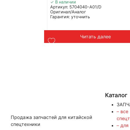
✓ В наличии
Артикул: 5704040-A01/D
Оригинал/Аналог
Гарантия: уточнить
Производитель: Advanced
Страна: Китай
Применение: FAW J6
у
Читать далее
Вес: до 1 кг
Каталог
ЗАПЧ
– все
Продажа запчастей для китайской
спец
спецтехники
– для