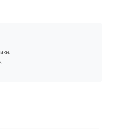
ики.
».