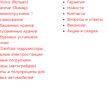
 Volvo (Вольво)
Гарантия
Yanmar (Янмар)
Новости
минипогрузчики
Контакты
Вопросы и ответы
 самосвалов
Вакансии
 башенных кранов
Акции и скидки
 гусеничных кранов
 буровых установок
cman
 Danfoss гидромоторы
льные электростанции
ные погрузчики
еры (автогрейдер)
епы и полуприцепы для
овых автомобилей