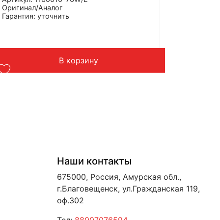
Оригинал/Аналог
Гарантия: уточнить
Производитель: Advanced
Страна: Китай
Применение: FAW J6
Вес: 7 кг
В корзину
Наши контакты
675000, Россия, Амурская обл.,
г.Благовещенск, ул.Гражданская 119,
оф.302
Тел:
88007076594