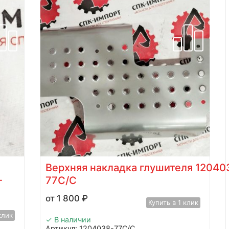
Верхняя накладка глушителя 12040
-
77C/C
1 800
₽
Купить в 1 клик
клик
✓ В наличии
Артикул: 1204038-77C/C