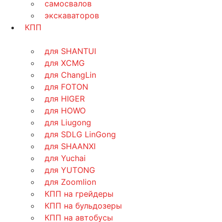
самосвалов
экскаваторов
КПП
для SHANTUI
для XCMG
для ChangLin
для FOTON
для HIGER
для HOWO
для Liugong
для SDLG LinGong
для SHAANXI
для Yuchai
для YUTONG
для Zoomlion
КПП на грейдеры
КПП на бульдозеры
КПП на автобусы