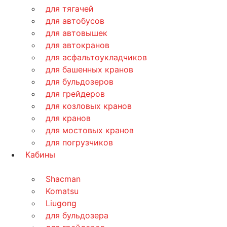
для тягачей
для автобусов
для автовышек
для автокранов
для асфальтоукладчиков
для башенных кранов
для бульдозеров
для грейдеров
для козловых кранов
для кранов
для мостовых кранов
для погрузчиков
Кабины
Shacman
Komatsu
Liugong
для бульдозера