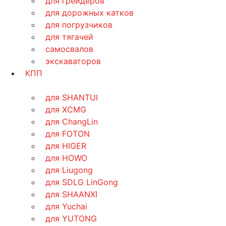
для грейдеров
для дорожных катков
для погрузчиков
для тягачей
самосвалов
экскаваторов
КПП
для SHANTUI
для XCMG
для ChangLin
для FOTON
для HIGER
для HOWO
для Liugong
для SDLG LinGong
для SHAANXI
для Yuchai
для YUTONG