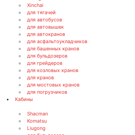
Xinchai
для тягачей
для автобусов
для автовышек
для автокранов
для асфальтоукладчиков
для башенных кранов
для бульдозеров
для грейдеров
для козловых кранов
для кранов
для мостовых кранов
для погрузчиков
Кабины
Shacman
Komatsu
Liugong