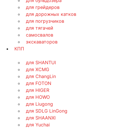
для бульдозера
для грейдеров
для дорожных катков
для погрузчиков
для тягачей
самосвалов
экскаваторов
КПП
для SHANTUI
для XCMG
для ChangLin
для FOTON
для HIGER
для HOWO
для Liugong
для SDLG LinGong
для SHAANXI
для Yuchai