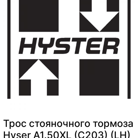
Трос стояночного тормоза
Hyser A1.50XL (C203) (LH)