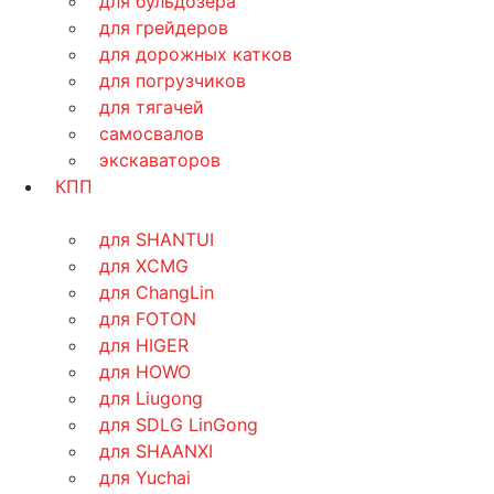
для бульдозера
для грейдеров
для дорожных катков
для погрузчиков
для тягачей
самосвалов
экскаваторов
КПП
для SHANTUI
для XCMG
для ChangLin
для FOTON
для HIGER
для HOWO
для Liugong
для SDLG LinGong
для SHAANXI
для Yuchai