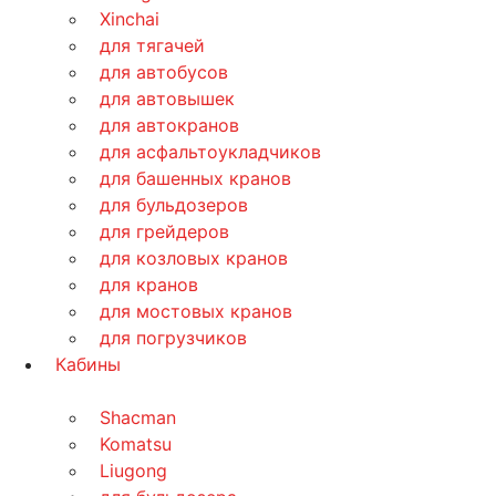
Xinchai
для тягачей
для автобусов
для автовышек
для автокранов
для асфальтоукладчиков
для башенных кранов
для бульдозеров
для грейдеров
для козловых кранов
для кранов
для мостовых кранов
для погрузчиков
Кабины
Shacman
Komatsu
Liugong