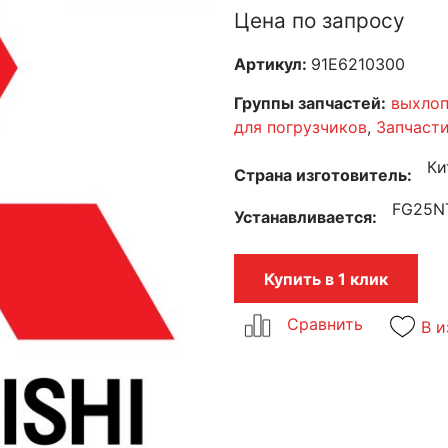
Цена по запросу
Артикул:
91E6210300
Группы запчастей:
выхлоп
для погрузчиков
,
Запчасти
Ки
Страна изготовитель
FG25N
Устанавливается
Купить в 1 клик
В и