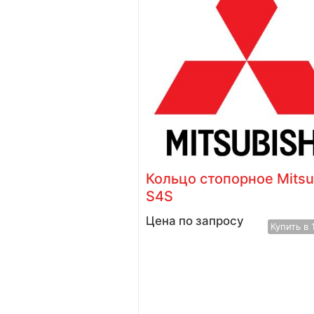
видный
Кольцо стопорное Mitsu
MD079696)
S4S
у
Цена по запросу
Купить в 1 клик
Купить в 