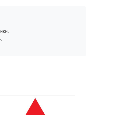
ики.
».