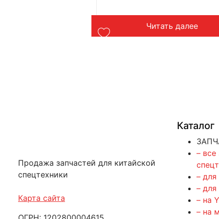
ть далее
Читать далее
Каталог
ЗАПЧ
– все
Продажа запчастей для китайской
спец
спецтехники
– для
– для
Карта сайта
– на 
– на 
ОГРН: 1202800004615