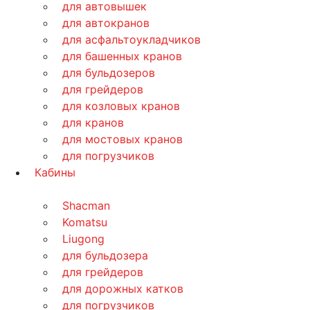
для автовышек
для автокранов
для асфальтоукладчиков
для башенных кранов
для бульдозеров
для грейдеров
для козловых кранов
для кранов
для мостовых кранов
для погрузчиков
Кабины
Shacman
Komatsu
Liugong
для бульдозера
для грейдеров
для дорожных катков
для погрузчиков