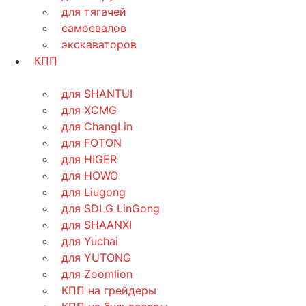
для тягачей
самосвалов
экскаваторов
КПП
для SHANTUI
для XCMG
для ChangLin
для FOTON
для HIGER
для HOWO
для Liugong
для SDLG LinGong
для SHAANXI
для Yuchai
для YUTONG
для Zoomlion
КПП на грейдеры