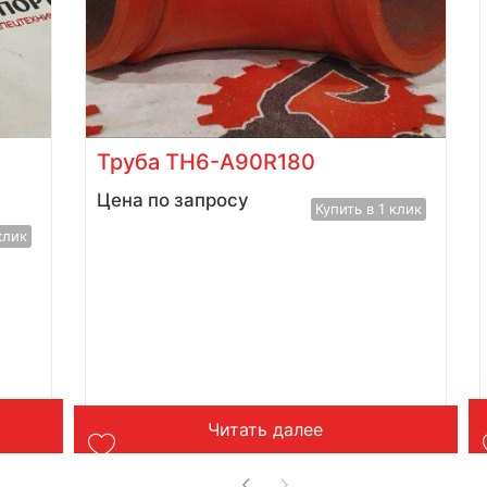
Труба TH6-A90R180
Цена по запросу
Купить в 1 клик
клик
Читать далее