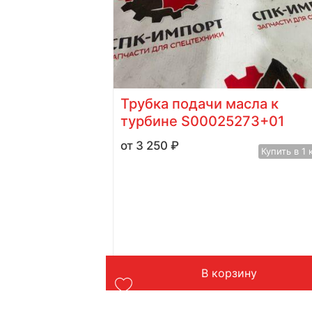
 S00012845
Трубка подачи масла к
турбине S00025273+01
Купить в 1 клик
3 250
₽
Купить в 1 
у
В корзину