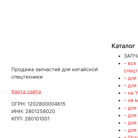
Каталог
ЗАПЧ
– все
Продажа запчастей для китайской
спец
спецтехники
– для
– для
Карта сайта
– на 
– на 
ОГРН: 1202800004615
– для
ИНН: 2801258020
– для
КПП: 280101001
– для
– для
– Sha