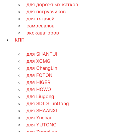
для дорожных катков
для погрузчиков
для тягачей
самосвалов
экскаваторов
КПП
для SHANTUI
для XCMG
для ChangLin
для FOTON
для HIGER
для HOWO
для Liugong
для SDLG LinGong
для SHAANXI
для Yuchai
для YUTONG
для Zoomlion