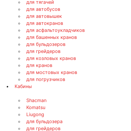
для тягачей
для автобусов
для автовышек
для автокранов
для асфальтоукладчиков
для башенных кранов
для бульдозеров
для грейдеров
для козловых кранов
для кранов
для мостовых кранов
для погрузчиков
Кабины
Shacman
Komatsu
Liugong
для бульдозера
для грейдеров