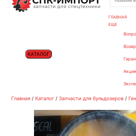
ГЛАВНАЯ
ЕЩЕ
вопр
возв
КАТАЛОГ
гаран
акци
эксп
Главная
/
Каталог
/
Запчасти для бульдозеров
/
Ге