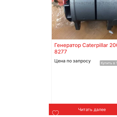
ния масла для
Генератор Caterpillar 20
нераторов 622-
8277
вух контактн...
Цена по запросу
Купить в 
Купить в 1 клик
орзину
Читать далее