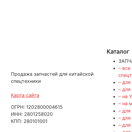
Каталог
ЗАПЧ
– все
Продажа запчастей для китайской
спец
спецтехники
– для
– для
Карта сайта
– на 
– на 
ОГРН: 1202800004615
– для
ИНН: 2801258020
– для
КПП: 280101001
– для
– для