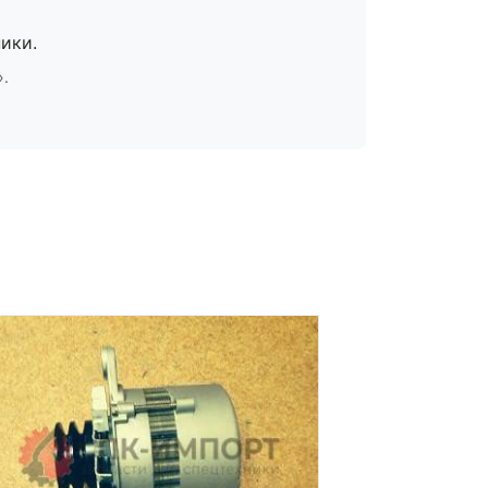
ики.
».