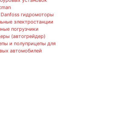
cman
 Danfoss гидромоторы
льные электростанции
ные погрузчики
еры (автогрейдер)
епы и полуприцепы для
овых автомобилей