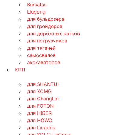
Komatsu
Liugong
для бульдозера
для грейдеров
для дорожных катков
для погрузчиков
для тягачей
самосвалов
экскаваторов
КПП
для SHANTUI
для XCMG
для ChangLin
для FOTON
для HIGER
для HOWO
для Liugong
для SDLG LinGong