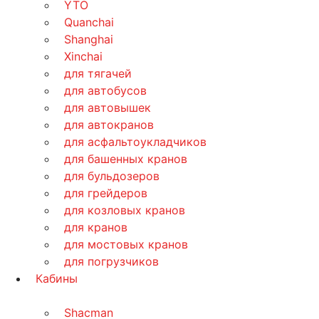
YTO
Quanchai
Shanghai
Xinchai
для тягачей
для автобусов
для автовышек
для автокранов
для асфальтоукладчиков
для башенных кранов
для бульдозеров
для грейдеров
для козловых кранов
для кранов
для мостовых кранов
для погрузчиков
Кабины
Shacman