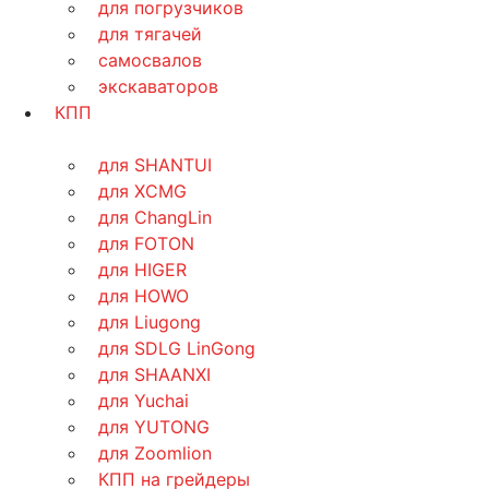
для погрузчиков
для тягачей
самосвалов
экскаваторов
КПП
для SHANTUI
для XCMG
для ChangLin
для FOTON
для HIGER
для HOWO
для Liugong
для SDLG LinGong
для SHAANXI
для Yuchai
для YUTONG
для Zoomlion
КПП на грейдеры