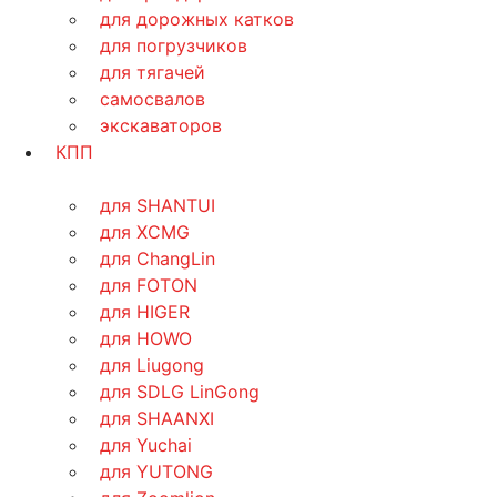
для дорожных катков
для погрузчиков
для тягачей
самосвалов
экскаваторов
КПП
для SHANTUI
для XCMG
для ChangLin
для FOTON
для HIGER
для HOWO
для Liugong
для SDLG LinGong
для SHAANXI
для Yuchai
для YUTONG