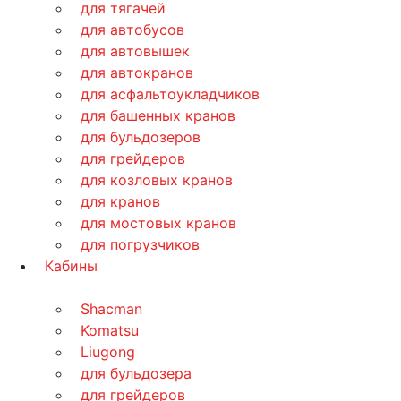
для тягачей
для автобусов
для автовышек
для автокранов
для асфальтоукладчиков
для башенных кранов
для бульдозеров
для грейдеров
для козловых кранов
для кранов
для мостовых кранов
для погрузчиков
Кабины
Shacman
Komatsu
Liugong
для бульдозера
для грейдеров