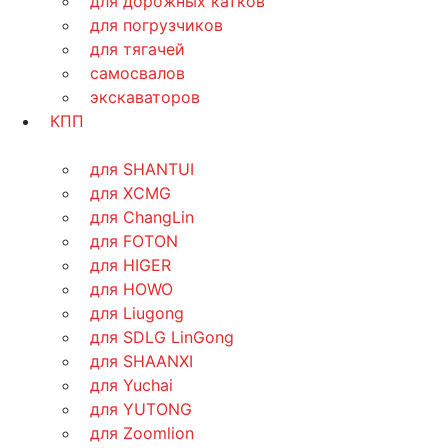
для дорожных катков
для погрузчиков
для тягачей
самосвалов
экскаваторов
КПП
для SHANTUI
для XCMG
для ChangLin
для FOTON
для HIGER
для HOWO
для Liugong
для SDLG LinGong
для SHAANXI
для Yuchai
для YUTONG
для Zoomlion