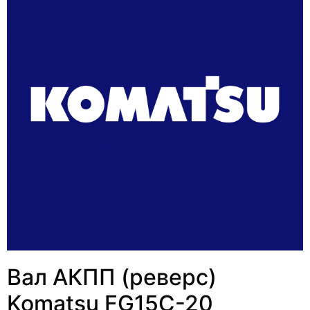
Вал АКПП (реверс)
Komatsu FG15C-20