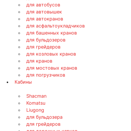
для автобусов
для автовышек
для автокранов
для асфальтоукладчиков
для башенных кранов
для бульдозеров
для грейдеров
для козловых кранов
для кранов
для мостовых кранов
для погрузчиков
Кабины
Shacman
Komatsu
Liugong
для бульдозера
для грейдеров
для дорожных катков