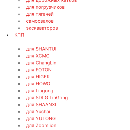
для погрузчиков
для тягачей
самосвалов
экскаваторов
КПП
для SHANTUI
для XCMG
для ChangLin
для FOTON
для HIGER
для HOWO
для Liugong
для SDLG LinGong
для SHAANXI
для Yuchai
для YUTONG
для Zoomlion