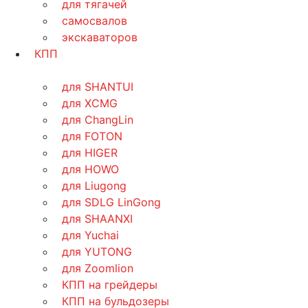
для тягачей
самосвалов
экскаваторов
КПП
для SHANTUI
для XCMG
для ChangLin
для FOTON
для HIGER
для HOWO
для Liugong
для SDLG LinGong
для SHAANXI
для Yuchai
для YUTONG
для Zoomlion
КПП на грейдеры
КПП на бульдозеры