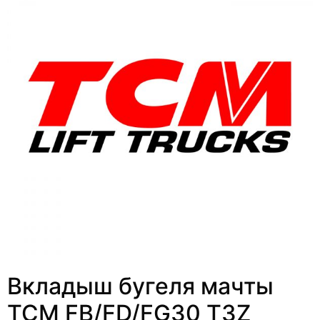
Вкладыш бугеля мачты
TCM FB/FD/FG30 T3Z