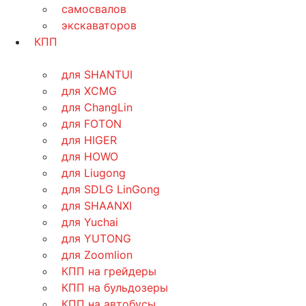
самосвалов
экскаваторов
КПП
для SHANTUI
для XCMG
для ChangLin
для FOTON
для HIGER
для HOWO
для Liugong
для SDLG LinGong
для SHAANXI
для Yuchai
для YUTONG
для Zoomlion
КПП на грейдеры
КПП на бульдозеры
КПП на автобусы