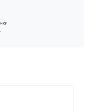
ики.
».