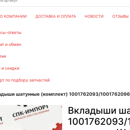
О КОМПАНИИ
ДОСТАВКА И ОПЛАТА
НОВОСТИ
ОТЗЫВЫ
осы-ответы
рат и обмен
тия
и и скидки
ерт по подбору запчастей
адыши шатунные (комплект) 1001762093/1001762096 
Вкладыши ша
1001762093/