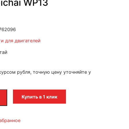
ichai WP13
1762096
ти для двигателей
тай
курсом рубля, точную цену уточняйте у
Купить в 1 клик
збранное