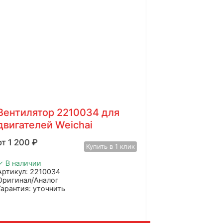
Вентилятор 2210034 для
двигателей Weichai
1 200
₽
Купить в 1 клик
✓ В наличии
Артикул: 2210034
Оригинал/Аналог
Гарантия: уточнить
Производитель: Advanced
Страна: Китай
Применение: Weichai WP2.3D25E200
ес: 1,5 кг