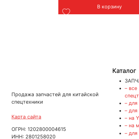
Вес: 4 кг
В корзину
ть далее
Каталог
ЗАПЧ
– все
Продажа запчастей для китайской
спец
спецтехники
– для
– для
Карта сайта
– на 
– на 
ОГРН: 1202800004615
– для
ИНН: 2801258020