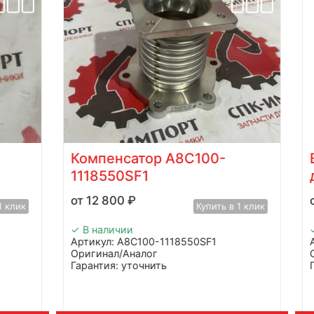
Компенсатор A8C100-
1118550SF1
12 800
₽
1 клик
Купить в 1 клик
✓ В наличии
Артикул: A8C100-1118550SF1
Оригинал/Аналог
Гарантия: уточнить
Производитель: Advanced
Страна: Китай
ины
Применение: Yuchai YCA08280L-C20
Вес: 2,5 кг
В