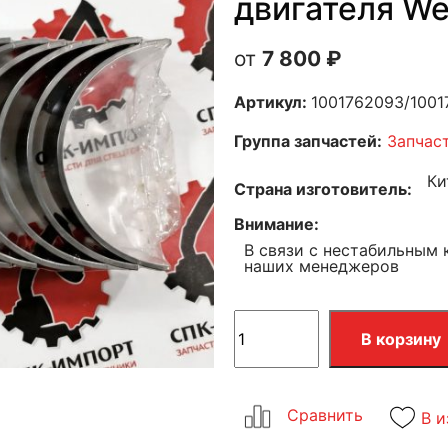
двигателя We
7 800
₽
Артикул:
1001762093/100
Группа запчастей:
Запчас
Ки
Страна изготовитель
Внимание
В связи с нестабильным 
наших менеджеров
В корзину
В и