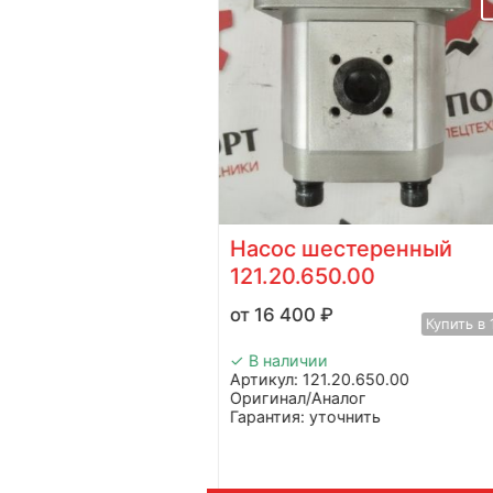
00046628+02
Насос шестеренный
ей Shanghai
121.20.650.00
у
16 400
₽
Купить в 1 клик
Купить в 
✓ В наличии
28+02
Артикул: 121.20.650.00
Оригинал/Аналог
ь
Гарантия: уточнить
dvanced
Производитель: Advanced
Страна: Китай
Shanghai
Применение: коммунальные маш
Haide