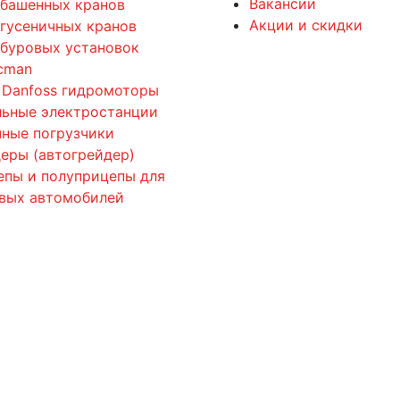
Вакансии
 башенных кранов
Акции и скидки
 гусеничных кранов
 буровых установок
cman
 Danfoss гидромоторы
льные электростанции
ные погрузчики
еры (автогрейдер)
епы и полуприцепы для
овых автомобилей