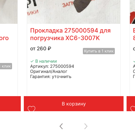
Прокладка 275000594 для
ого
погрузчика XC6-3007K
260
₽
Купить в 1 клик
✓ В наличии
1 клик
Артикул: 275000594
Оригинал/Аналог
Гарантия: уточнить
Производитель: Advanced
Страна: Китай
Подходит: XCMG XC6-3007K
Вес: до 1 кг
В корзину