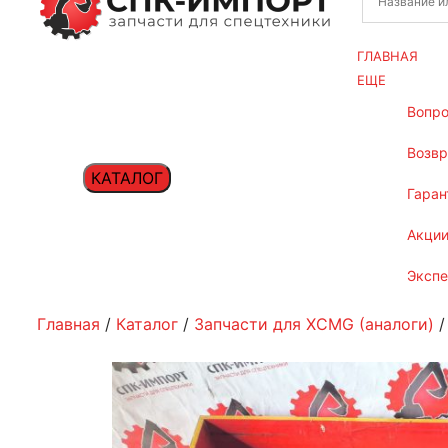
ГЛАВНАЯ
ЕЩЕ
вопр
возв
КАТАЛОГ
гаран
акци
эксп
Главная
/
Каталог
/
Запчасти для XCMG (аналоги)