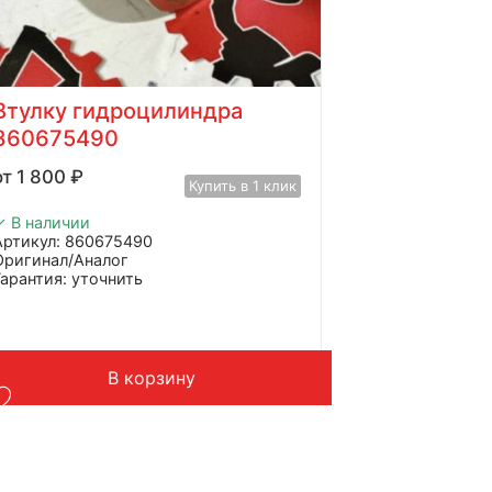
Втулку гидроцилиндра
860675490
1 800
₽
Купить в 1 клик
✓ В наличии
Артикул: 860675490
Оригинал/Аналог
Гарантия: уточнить
Производитель: Advanced
Страна: Китай
Применение: XCMG XC760K
Вес: до 1 кг
В корзину