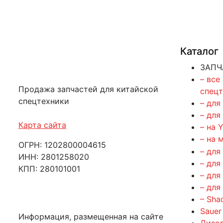
Каталог
ЗАПЧ
– все
Продажа запчастей для китайской
спец
спецтехники
– для
– для
Карта сайта
– на 
– на 
ОГРН: 1202800004615
– для
ИНН: 2801258020
– для
КПП: 280101001
– для
– для
– Sha
Sauer
Информация, размещенная на сайте