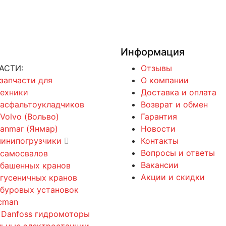
Информация
АСТИ:
Отзывы
 запчасти для
О компании
техники
Доставка и оплата
 асфальтоукладчиков
Возврат и обмен
 Volvo (Вольво)
Гарантия
Yanmar (Янмар)
Новости
минипогрузчики
Контакты
Вопросы и ответы
 самосвалов
Вакансии
 башенных кранов
Акции и скидки
 гусеничных кранов
 буровых установок
cman
 Danfoss гидромоторы