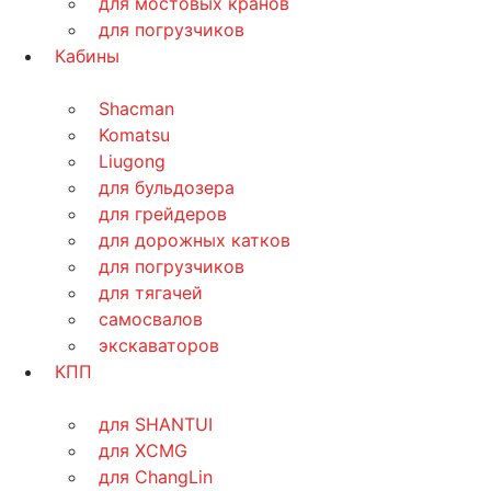
для мостовых кранов
для погрузчиков
Кабины
Shacman
Komatsu
Liugong
для бульдозера
для грейдеров
для дорожных катков
для погрузчиков
для тягачей
самосвалов
экскаваторов
КПП
для SHANTUI
для XCMG
для ChangLin