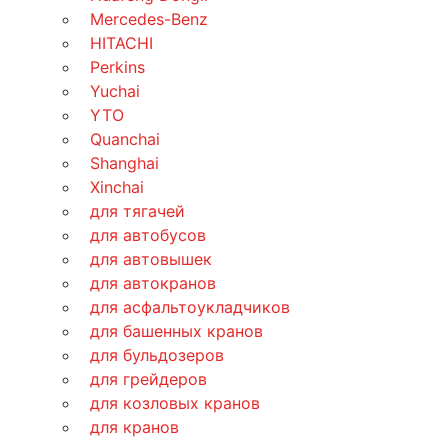
Mercedes-Benz
HITACHI
Perkins
Yuchai
YTO
Quanchai
Shanghai
Xinchai
для тягачей
для автобусов
для автовышек
для автокранов
для асфальтоукладчиков
для башенных кранов
для бульдозеров
для грейдеров
для козловых кранов
для кранов