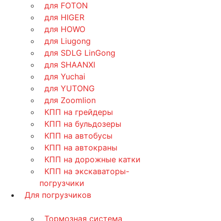
для FOTON
для HIGER
для HOWO
для Liugong
для SDLG LinGong
для SHAANXI
для Yuchai
для YUTONG
для Zoomlion
КПП на грейдеры
КПП на бульдозеры
КПП на автобусы
КПП на автокраны
КПП на дорожные катки
КПП на экскаваторы-
погрузчики
Для погрузчиков
Тормозная система