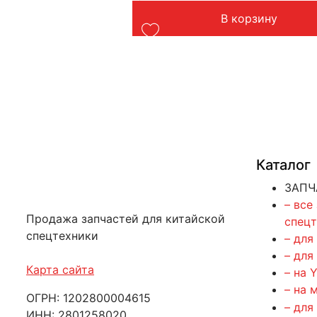
орзину
В корзину
Каталог
ЗАПЧ
– все
Продажа запчастей для китайской
спец
спецтехники
– для
– для
Карта сайта
– на 
– на 
ОГРН: 1202800004615
– для
ИНН: 2801258020