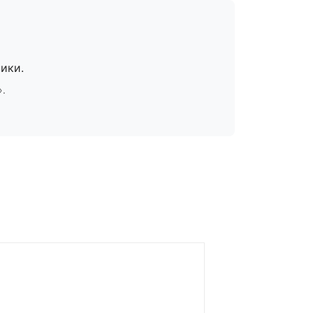
ики.
».