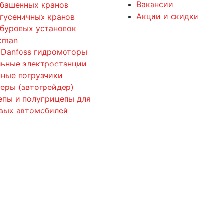
Вакансии
 башенных кранов
Акции и скидки
 гусеничных кранов
 буровых установок
cman
 Danfoss гидромоторы
льные электростанции
ные погрузчики
еры (автогрейдер)
епы и полуприцепы для
овых автомобилей