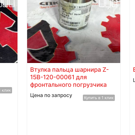
Втулка пальца шарнира Z-
15В-120-00061 для
фронтального погрузчика
1 клик
Цена по запросу
Купить в 1 клик