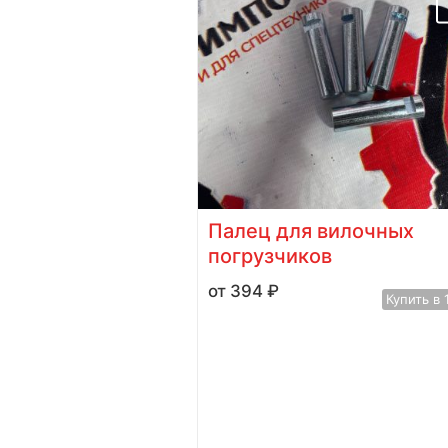
ра кольца
Палец для вилочных
120-00073 для
погрузчиков
 погрузчика
394
₽
Купить в 
Купить в 1 клик