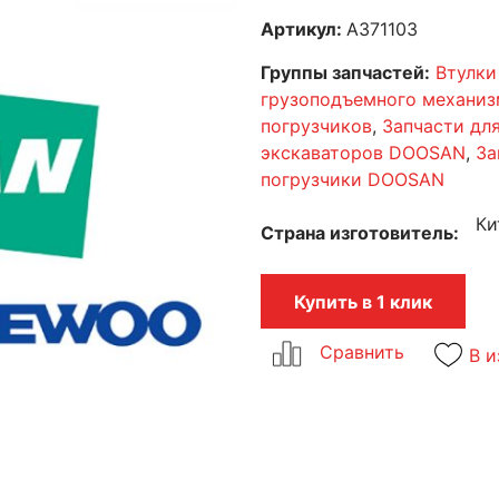
Артикул:
A371103
Группы запчастей:
Втулки
грузоподъемного механиз
погрузчиков
,
Запчасти дл
экскаваторов DOOSAN
,
За
погрузчики DOOSAN
Ки
Страна изготовитель
Купить в 1 клик
В и