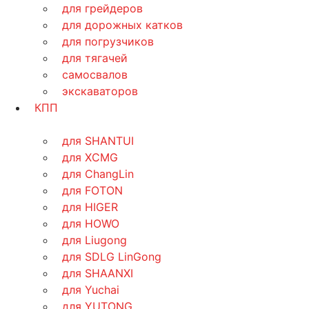
для грейдеров
для дорожных катков
для погрузчиков
для тягачей
самосвалов
экскаваторов
КПП
для SHANTUI
для XCMG
для ChangLin
для FOTON
для HIGER
для HOWO
для Liugong
для SDLG LinGong
для SHAANXI
для Yuchai
для YUTONG