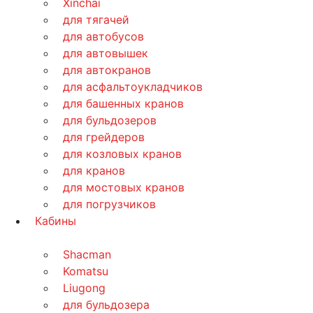
Xinchai
для тягачей
для автобусов
для автовышек
для автокранов
для асфальтоукладчиков
для башенных кранов
для бульдозеров
для грейдеров
для козловых кранов
для кранов
для мостовых кранов
для погрузчиков
Кабины
Shacman
Komatsu
Liugong
для бульдозера