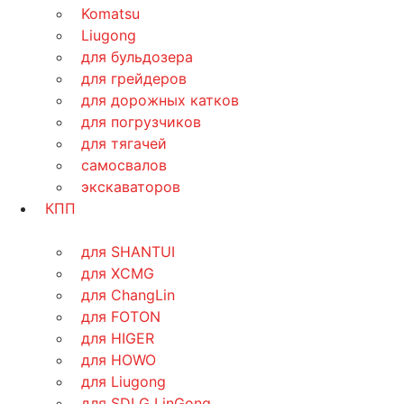
Komatsu
Liugong
для бульдозера
для грейдеров
для дорожных катков
для погрузчиков
для тягачей
самосвалов
экскаваторов
КПП
для SHANTUI
для XCMG
для ChangLin
для FOTON
для HIGER
для HOWO
для Liugong
для SDLG LinGong