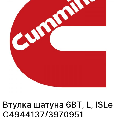
Втулка шатуна 6BТ, L, ISLe
C4944137/3970951