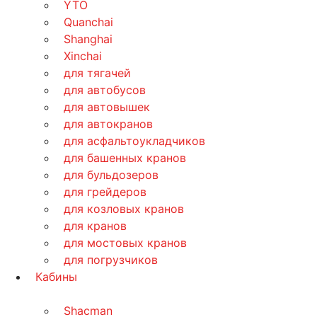
YTO
Quanchai
Shanghai
Xinchai
для тягачей
для автобусов
для автовышек
для автокранов
для асфальтоукладчиков
для башенных кранов
для бульдозеров
для грейдеров
для козловых кранов
для кранов
для мостовых кранов
для погрузчиков
Кабины
Shacman