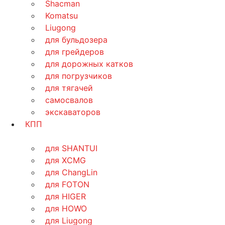
Shacman
Komatsu
Liugong
для бульдозера
для грейдеров
для дорожных катков
для погрузчиков
для тягачей
самосвалов
экскаваторов
КПП
для SHANTUI
для XCMG
для ChangLin
для FOTON
для HIGER
для HOWO
для Liugong