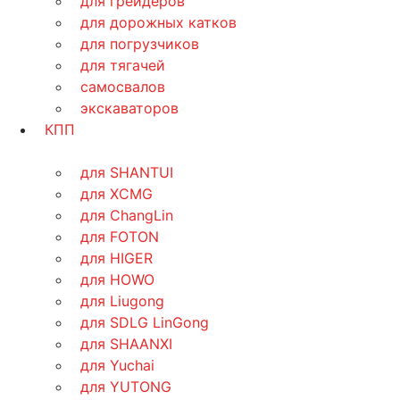
для грейдеров
для дорожных катков
для погрузчиков
для тягачей
самосвалов
экскаваторов
КПП
для SHANTUI
для XCMG
для ChangLin
для FOTON
для HIGER
для HOWO
для Liugong
для SDLG LinGong
для SHAANXI
для Yuchai
для YUTONG