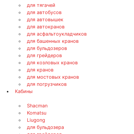
для тягачей
для автобусов
для автовышек
для автокранов
для асфальтоукладчиков
для башенных кранов
для бульдозеров
для грейдеров
для козловых кранов
для кранов
для мостовых кранов
для погрузчиков
Кабины
Shacman
Komatsu
Liugong
для бульдозера