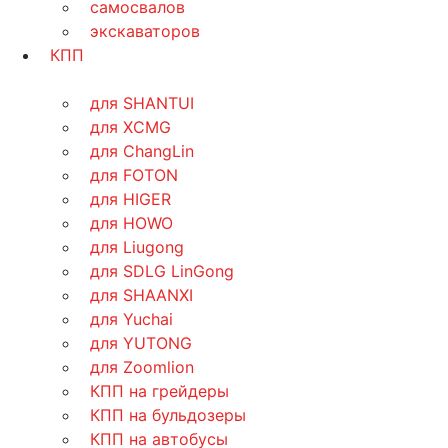
самосвалов
экскаваторов
КПП
для SHANTUI
для XCMG
для ChangLin
для FOTON
для HIGER
для HOWO
для Liugong
для SDLG LinGong
для SHAANXI
для Yuchai
для YUTONG
для Zoomlion
КПП на грейдеры
КПП на бульдозеры
КПП на автобусы