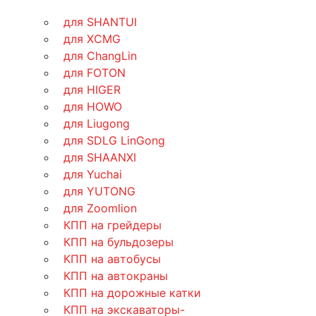
для SHANTUI
для XCMG
для ChangLin
для FOTON
для HIGER
для HOWO
для Liugong
для SDLG LinGong
для SHAANXI
для Yuchai
для YUTONG
для Zoomlion
КПП на грейдеры
КПП на бульдозеры
КПП на автобусы
КПП на автокраны
КПП на дорожные катки
КПП на экскаваторы-