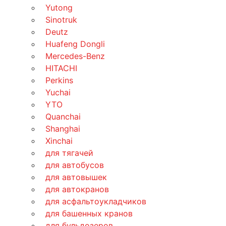
Yutong
Sinotruk
Deutz
Huafeng Dongli
Mercedes-Benz
HITACHI
Perkins
Yuchai
YTO
Quanchai
Shanghai
Xinchai
для тягачей
для автобусов
для автовышек
для автокранов
для асфальтоукладчиков
для башенных кранов
для бульдозеров