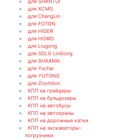
для SHANTUI
для XCMG
для ChangLin
для FOTON
для HIGER
для HOWO
для Liugong
для SDLG LinGong
для SHAANXI
для Yuchai
для YUTONG
для Zoomlion
КПП на грейдеры
КПП на бульдозеры
КПП на автобусы
КПП на автокраны
КПП на дорожные катки
КПП на экскаваторы-
погрузчики