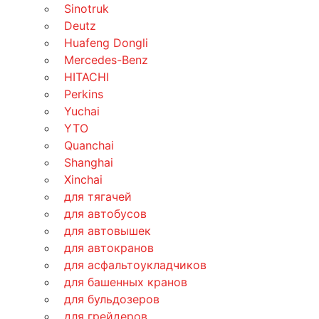
Sinotruk
Deutz
Huafeng Dongli
Mercedes-Benz
HITACHI
Perkins
Yuchai
YTO
Quanchai
Shanghai
Xinchai
для тягачей
для автобусов
для автовышек
для автокранов
для асфальтоукладчиков
для башенных кранов
для бульдозеров
для грейдеров