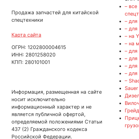
– все
Продажа запчастей для китайской
спец
спецтехники
– для
– для
Карта сайта
– на 
– на 
ОГРН: 1202800004615
– для
ИНН: 2801258020
– для
КПП: 280101001
– для
– для
– Sha
Sauer
Информация, размещенная на сайте
Дизе
носит исключительно
Вилоч
информационный характер и не
Грейд
является публичной офертой,
Приц
определяемой положениями Статьи
груз
437 (2) Гражданского кодекса
Российской Федерации.