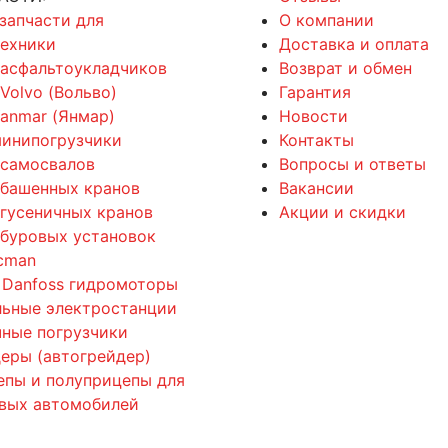
 запчасти для
О компании
техники
Доставка и оплата
 асфальтоукладчиков
Возврат и обмен
 Volvo (Вольво)
Гарантия
Yanmar (Янмар)
Новости
минипогрузчики
Контакты
 самосвалов
Вопросы и ответы
 башенных кранов
Вакансии
 гусеничных кранов
Акции и скидки
 буровых установок
cman
 Danfoss гидромоторы
льные электростанции
ные погрузчики
еры (автогрейдер)
епы и полуприцепы для
овых автомобилей