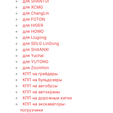
для SHANTUI
для XCMG
для ChangLin
для FOTON
для HIGER
для HOWO
для Liugong
для SDLG LinGong
для SHAANXI
для Yuchai
для YUTONG
для Zoomlion
КПП на грейдеры
КПП на бульдозеры
КПП на автобусы
КПП на автокраны
КПП на дорожные катки
КПП на экскаваторы-
погрузчики