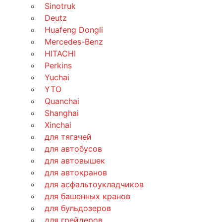
Sinotruk
Deutz
Huafeng Dongli
Mercedes-Benz
HITACHI
Perkins
Yuchai
YTO
Quanchai
Shanghai
Xinchai
для тягачей
для автобусов
для автовышек
для автокранов
для асфальтоукладчиков
для башенных кранов
для бульдозеров
для грейдеров