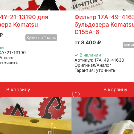
4Y-21-13190 для
Фильтр 17A-49-416
зера Komatsu
бульдозера Komats
D155A-6
₽
Купить
в 1 клик
8 400
₽
Купи
ии
14Y-21-13190
✓ В наличии
Аналог
Артикул: 17A-49-41630
 уточнить
Оригинал/Аналог
тель: Advanced
Гарантия: уточнить
итай
Производитель: Advanced
 бульдозера Komatsu
Страна: Китай
г
Подходит: Komatsu D155A-
В корзину
В корзину
Вес: 2 кг