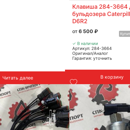
Клавиша 284-3664 
бульдозера Caterpil
D6R2
6 500
₽
Купи
✓ В наличии
Артикул: 284-3664
Оригинал/Аналог
Гарантия: уточнить
Производитель: Advanced
Страна: Китай
Применение: Caterpillar D6R
В корзину
Читать далее
Вес: до 1 кг