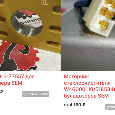
т 5177557 для
Моторчик
зера SEM
стеклоочистителя
W46000110/518534
₽
Купить
в 1 клик
бульдозеров SEM
4 160
₽
Купи