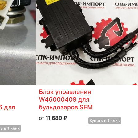
Блок управления
W46000409 для
6 для
бульдозеров SEM
11 680
₽
Купить
в 1 клик
ть
в 1 клик