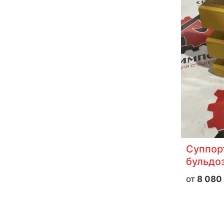
Суппор
бульдо
8 080