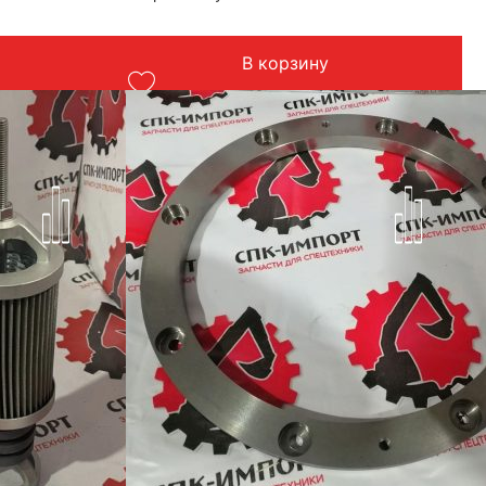
Производитель: Advanced
Страна: Китай
скаваторы
Подходит: бульдозера Komatsu
В корзину
Вес: 3 кг