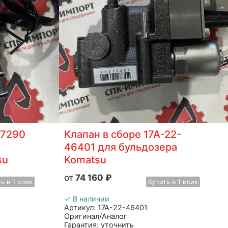
77290
Клапан в сборе 17А-22-
46401 для бульдозера
su
Komatsu
74 160
₽
ть
в 1 клик
Купить
в 1 клик
✓ В наличии
Артикул: 17А-22-46401
Оригинал/Аналог
Гарантия: уточнить