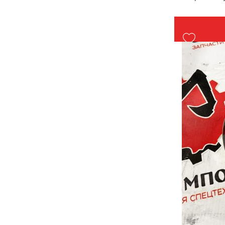
Производи
Страна: К
Подходит:
Komatsu
Вес: до 1 к