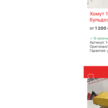
Хомут 1
бульдо
1 200
✓ В налич
Артикул: 
Оригинал/
Гарантия:
Производи
Страна: К
Подходит:
Вес: до 1 к