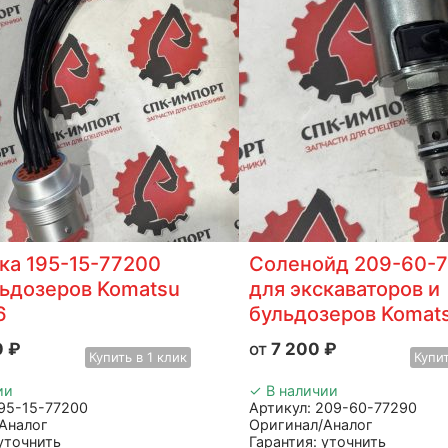
ка 195-15-77200
Соленойд 209-60-
льдозеров Komatsu
для экскаваторов и
6
бульдозеров Komat
0
₽
7 200
₽
Купить
в 1 клик
Купи
ии
✓ В наличии
195-15-77200
Артикул: 209-60-77290
Аналог
Оригинал/Аналог
 уточнить
Гарантия: уточнить