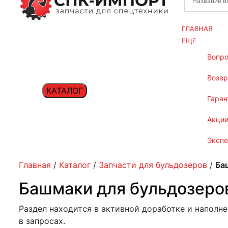
ГЛАВНАЯ
ЕЩЕ
вопр
возв
КАТАЛОГ
гаран
акци
эксп
Главная
/
Каталог
/
Запчасти для бульдозеров
/
Ба
Башмаки для бульдозеро
Раздел находится в активной доработке и наполн
в запросах.