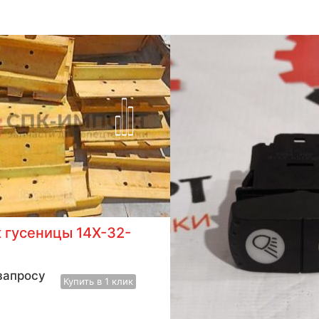
 гусеницы 14X-32-
запросу
Купить
в 1 клик