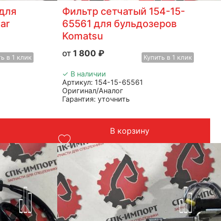
для
Фильтр сетчатый 154-15-
lar
65561 для бульдозеров
Komatsu
1 800
₽
ть
в 1 клик
Купить
в 1 клик
✓ В наличии
Артикул: 154-15-65561
Оригинал/Аналог
Гарантия: уточнить
Производитель: Advanced
Страна: Китай
2
Подходит: бульдозер Komatsu
В корзину
Вес: до 1 кг