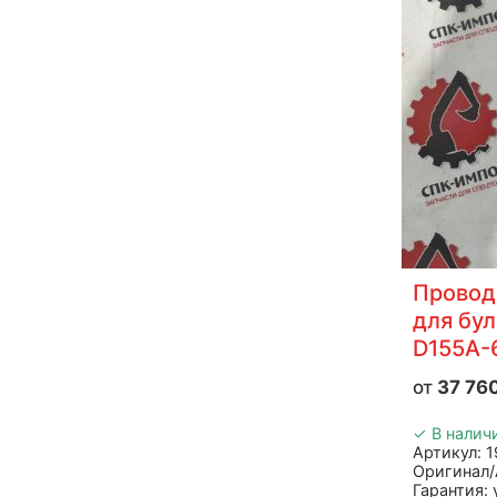
Провод
для бу
D155A-
37 76
✓ В налич
Артикул: 
Оригинал/
Гарантия: