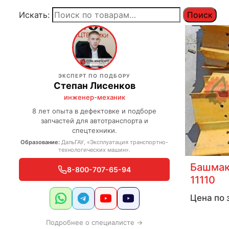
Искать:
Поиск
ЭКСПЕРТ ПО ПОДБОРУ
Степан Лисенков
инженер-механик
8 лет опыта в дефектовке и подборе
запчастей для автотранспорта и
спецтехники.
Образование:
ДальГАУ, «Эксплуатация транспортно-
технологических машин».
Башмак
8-800-707-65-94
11110
Цена по 
Подробнее о специалисте →