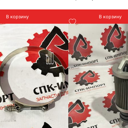
тель: Advanced
Производитель: Advanced
итай
Страна: Китай
 бульдозера и экскаваторы
Подходит: бульдозера и эк
В корзину
В корзину
Komatsu
г
Вес: до 1 кг