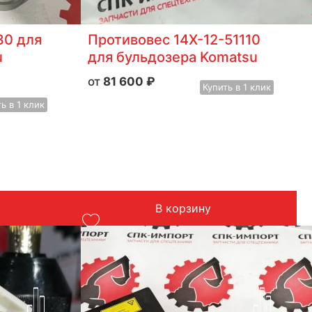
30 для
Противовес 14X-12-51110
u
для бульдозера Komatsu
81 600
₽
Купить
в 1 клик
ть
в 1 клик
6
В корзину