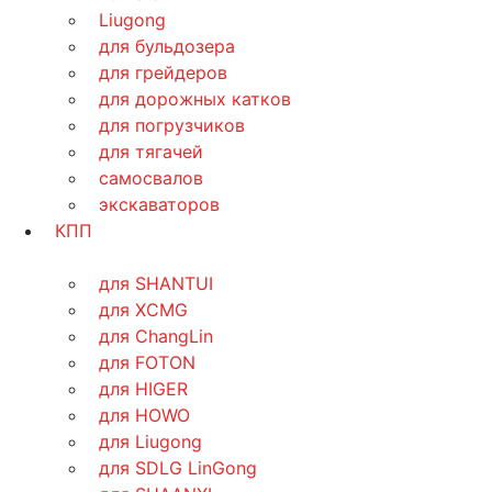
Liugong
для бульдозера
для грейдеров
для дорожных катков
для погрузчиков
для тягачей
самосвалов
экскаваторов
КПП
для SHANTUI
для XCMG
для ChangLin
для FOTON
для HIGER
для HOWO
для Liugong
для SDLG LinGong