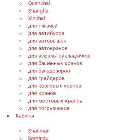
Quanchai
Shanghai
Xinchai
для тягачей
для автобусов
для автовышек
для автокранов
для асфальтоукладчиков
для башенных кранов
для бульдозеров
для грейдеров
для козловых кранов
для кранов
для мостовых кранов
для погрузчиков
Кабины
Shacman
Komatsu