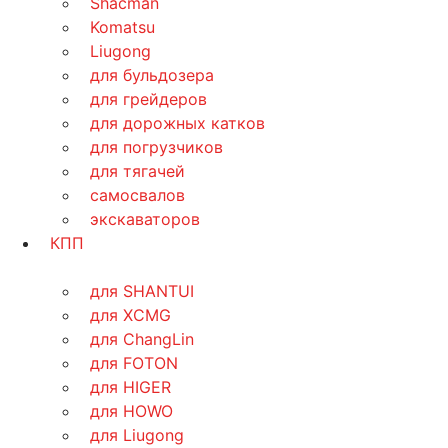
Shacman
Komatsu
Liugong
для бульдозера
для грейдеров
для дорожных катков
для погрузчиков
для тягачей
самосвалов
экскаваторов
КПП
для SHANTUI
для XCMG
для ChangLin
для FOTON
для HIGER
для HOWO
для Liugong