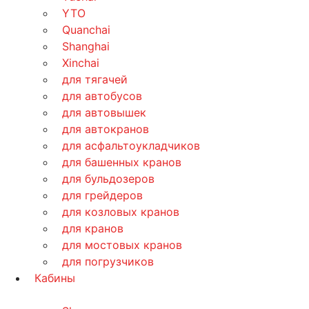
YTO
Quanchai
Shanghai
Xinchai
для тягачей
для автобусов
для автовышек
для автокранов
для асфальтоукладчиков
для башенных кранов
для бульдозеров
для грейдеров
для козловых кранов
для кранов
для мостовых кранов
для погрузчиков
Кабины