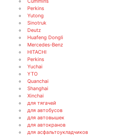
Cummins
Perkins
Yutong
Sinotruk
Deutz
Huafeng Dongli
Mercedes-Benz
HITACHI
Perkins
Yuchai
YTO
Quanchai
Shanghai
Xinchai
для тягачей
для автобусов
для автовышек
для автокранов
для асфальтоукладчиков