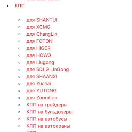
КПП
для SHANTUI
для XCMG
для ChangLin
для FOTON
для HIGER
для HOWO
для Liugong
для SDLG LinGong
для SHAANXI
для Yuchai
для YUTONG
для Zoomlion
КПП на грейдеры
КПП на бульдозеры
КПП на автобусы
КПП на автокраны