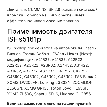
Двигатель CUMMINS ISF 2.8 оснащен системой
впрыска Common Rail, что обеспечивает
эффективное использование топлива.
Применимость двигателя
ISF s5161р
ISF s5161р применяется на автомобили Газель
Бизнес, Газель Соболь, ГАЗель Некст (Next):
модификации: A21R22, A21R32, A22R22,
A22R32, A23R22, A23R32, A24R32, A31R22,
A31R32, A32R22, A32R32, C41R92, C42R92,
C45R02, C45R92, C46R02, C46R92. ГАЗ Валдай,
XCMG LW300FN, Lonking LG833N, ZOOMLION
ZL50GN, XCMG GR135, Foton Lovol FL936F,
XCMG ZL50G, Shantui SD16, Liugong CLG856.
Если вы самостоятельно не нашли нужный