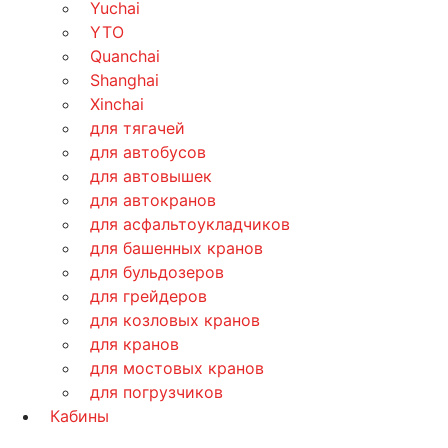
Yuchai
YTO
Quanchai
Shanghai
Xinchai
для тягачей
для автобусов
для автовышек
для автокранов
для асфальтоукладчиков
для башенных кранов
для бульдозеров
для грейдеров
для козловых кранов
для кранов
для мостовых кранов
для погрузчиков
Кабины