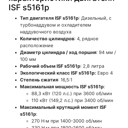
ISF s5161р
Тип двигателя ISF s5161р
: Дизельный, с
турбонаддувом и охладителем
наддувочного воздуха
Количество цилиндров
: 4, рядное
расположение
Диаметр цилиндра / ход поршня
: 94 мм /
100 мм
Рабочий объем ISF s5161р
: 2,8 литра
Экологический класс ISF s5161р:
Евро 4
Степень сжатия
: 16,5:1
Максимальная мощность ISF s5161р
:
88,3 кВт (120 л.с.) при 3600 об/мин
110 кВт (149,2 л.с.) при 3400 об/мин
Максимальный крутящий момент ISF
s5161р
:
270 Н·м при 1400-3000 об/мин
330 Н·м при 1800-2600 об/мин