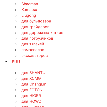
Shacman
Komatsu
Liugong
для бульдозера
для грейдеров
для дорожных катков
для погрузчиков
для тягачей
самосвалов
экскаваторов
КПП
для SHANTUI
для XCMG
для ChangLin
для FOTON
для HIGER
для HOWO
для Liugong