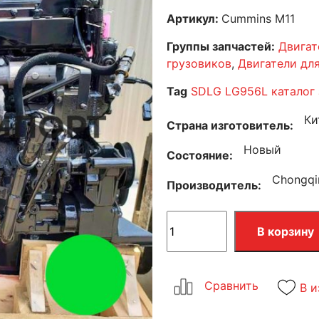
Артикул:
Cummins M11
Группы запчастей:
Двигат
грузовиков
,
Двигатели дл
Tag
SDLG LG956L каталог 
Ки
Страна изготовитель
Новый
Состояние
Chongqi
Производитель
В корзину
В и