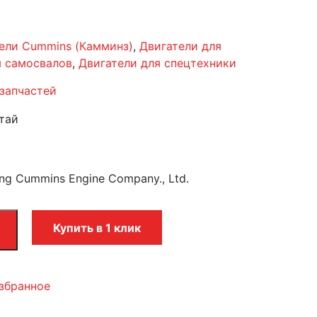
ели Cummins (Камминз)
,
Двигатели для
я самосвалов
,
Двигатели для спецтехники
запчастей
тай
ng Cummins Engine Company., Ltd.
Купить в 1 клик
збранное