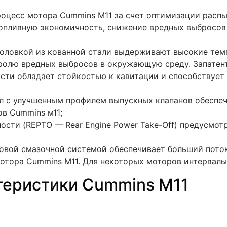
оцесс мотора Cummins M11 за счет оптимизации расп
опливную экономичность, снижение вредных выбросо
головкой из кованной стали выдерживают высокие тем
ролю вредных выбросов в окружающую среду. Запатен
асти обладает стойкостью к кавитации и способствует
л с улучшенным профилем выпускных клапанов обеспеч
в Cummins м11;
сти (REPTO — Rear Engine Power Take-Off) предусмот
овой смазочной системой обеспечивает больший поток
отора Cummins M11. Для некоторых моторов интервалы
теристики Cummins M11