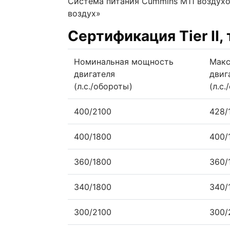
Система питания Cummins M11 воздухо
воздух»
Сертификация Tier II
Номинальная мощность
Макс
двигателя
двиг
(л.с./обороты)
(л.с
400/2100
428/
400/1800
400/
360/1800
360/
340/1800
340/
300/2100
300/