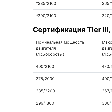
*335/2100
365/
*290/2100
320/
Сертификация Tier II
Номинальная мощность
Макс
двигателя
двиг
(л.с./обороты)
(л.с
400/2100
470/
375/2000
400/
335/2200
367/
299/1800
336/