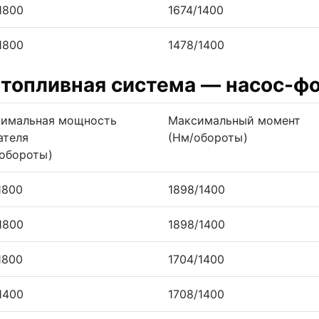
1800
1674/1400
1800
1478/1400
I, топливная система — насос-ф
имальная мощность
Максимальный момент
ателя
(Нм/обороты)
./обороты)
1800
1898/1400
1800
1898/1400
1800
1704/1400
1400
1708/1400