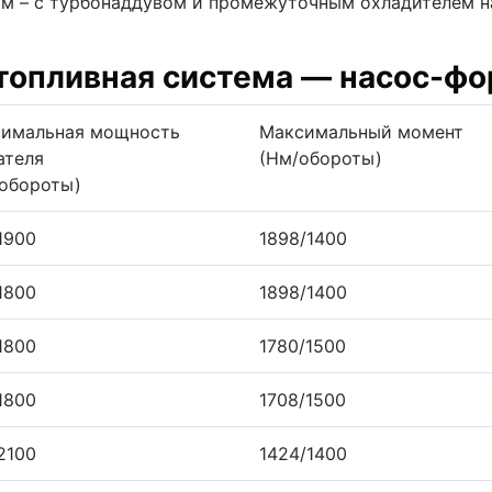
м – с турбонаддувом и промежуточным охладителем на
, топливная система — насос-ф
имальная мощность
Максимальный момент
ателя
(Нм/обороты)
./обороты)
1900
1898/1400
1800
1898/1400
1800
1780/1500
1800
1708/1500
2100
1424/1400