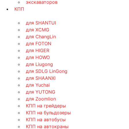
экскаваторов
КПП
для SHANTUI
для XCMG
для ChangLin
для FOTON
для HIGER
для HOWO
для Liugong
для SDLG LinGong
для SHAANXI
для Yuchai
для YUTONG
для Zoomlion
КПП на грейдеры
КПП на бульдозеры
КПП на автобусы
КПП на автокраны