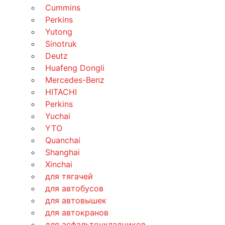
Cummins
Perkins
Yutong
Sinotruk
Deutz
Huafeng Dongli
Mercedes-Benz
HITACHI
Perkins
Yuchai
YTO
Quanchai
Shanghai
Xinchai
для тягачей
для автобусов
для автовышек
для автокранов
для асфальтоукладчиков