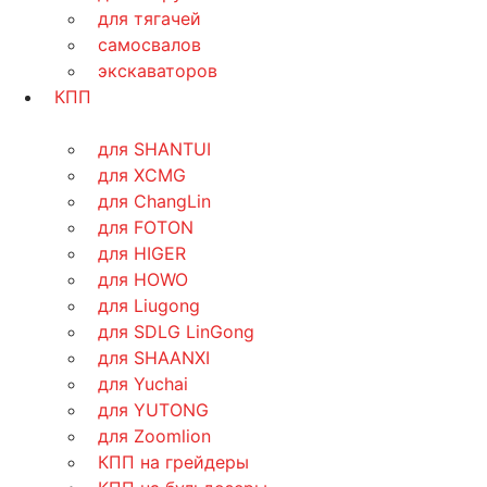
для тягачей
самосвалов
экскаваторов
КПП
для SHANTUI
для XCMG
для ChangLin
для FOTON
для HIGER
для HOWO
для Liugong
для SDLG LinGong
для SHAANXI
для Yuchai
для YUTONG
для Zoomlion
КПП на грейдеры