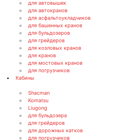
для автовышек
для автокранов
для асфальтоукладчиков
для башенных кранов
для бульдозеров
для грейдеров
для козловых кранов
для кранов
для мостовых кранов
для погрузчиков
Кабины
Shacman
Komatsu
Liugong
для бульдозера
для грейдеров
для дорожных катков
для погрузчиков