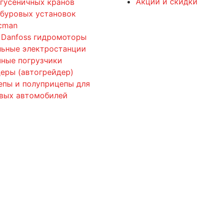
Акции и скидки
 гусеничных кранов
 буровых установок
cman
 Danfoss гидромоторы
льные электростанции
ные погрузчики
еры (автогрейдер)
епы и полуприцепы для
овых автомобилей