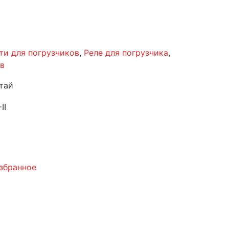
ти для погрузчиков
,
Реле для погрузчика
,
ов
тай
II
збранное