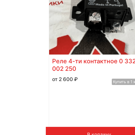
50 bar)
Реле 4-ти контактное 0 33
002 250
2 600
₽
Купить в 1 клик
Купить в 1 
у
В корзину