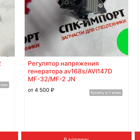
2
Регулятор напряжения
генератора av168s/AVI147D
MF-32/MF-2 JN
клик
4 500
₽
Купить в 1 клик
В корзину