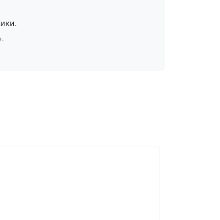
ики.
».