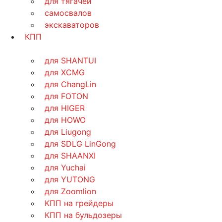
для тягачей
самосвалов
экскаваторов
КПП
для SHANTUI
для XCMG
для ChangLin
для FOTON
для HIGER
для HOWO
для Liugong
для SDLG LinGong
для SHAANXI
для Yuchai
для YUTONG
для Zoomlion
КПП на грейдеры
КПП на бульдозеры