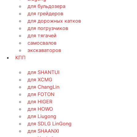
для бульдозера
для грейдеров
для дорожных катков
для погрузчиков
для тягачей
самосвалов
экскаваторов
КПП
для SHANTUI
для XCMG
для ChangLin
для FOTON
для HIGER
для HOWO
для Liugong
для SDLG LinGong
для SHAANXI