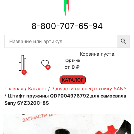
8-800-707-65-94
Корзина пуста.
Корзина
0
₽
0
0
КАТАЛОГ
Главная
/
Каталог
/
Запчасти на спецтехнику SANY
/
Штифт пружины QDP004976792 для самосвала
Sany SYZ320С-8S