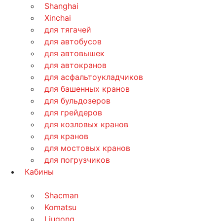
Shanghai
Xinchai
для тягачей
для автобусов
для автовышек
для автокранов
для асфальтоукладчиков
для башенных кранов
для бульдозеров
для грейдеров
для козловых кранов
для кранов
для мостовых кранов
для погрузчиков
Кабины
Shacman
Komatsu
Liugong