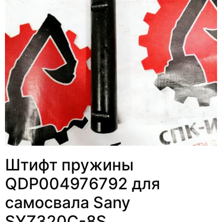
Штифт пружины
QDP004976792 для
самосвала Sany
SYZ320С-8S