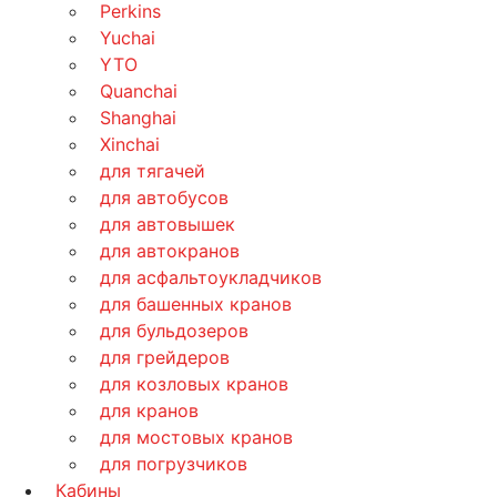
Perkins
Yuchai
YTO
Quanchai
Shanghai
Xinchai
для тягачей
для автобусов
для автовышек
для автокранов
для асфальтоукладчиков
для башенных кранов
для бульдозеров
для грейдеров
для козловых кранов
для кранов
для мостовых кранов
для погрузчиков
Кабины