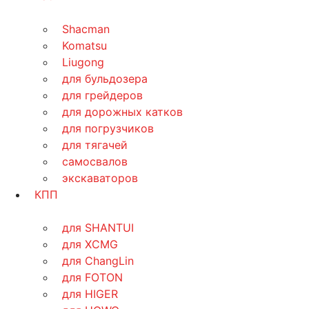
Shacman
Komatsu
Liugong
для бульдозера
для грейдеров
для дорожных катков
для погрузчиков
для тягачей
самосвалов
экскаваторов
КПП
для SHANTUI
для XCMG
для ChangLin
для FOTON
для HIGER