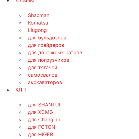
Кабины
Shacman
Komatsu
Liugong
для бульдозера
для грейдеров
для дорожных катков
для погрузчиков
для тягачей
самосвалов
экскаваторов
КПП
для SHANTUI
для XCMG
для ChangLin
для FOTON
для HIGER