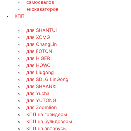
самосвалов
экскаваторов
КПП
для SHANTUI
для XCMG
для ChangLin
для FOTON
для HIGER
для HOWO
для Liugong
для SDLG LinGong
для SHAANXI
для Yuchai
для YUTONG
для Zoomlion
КПП на грейдеры
КПП на бульдозеры
КПП на автобусы