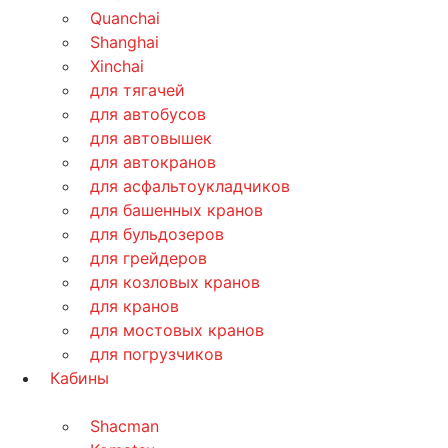
Quanchai
Shanghai
Xinchai
для тягачей
для автобусов
для автовышек
для автокранов
для асфальтоукладчиков
для башенных кранов
для бульдозеров
для грейдеров
для козловых кранов
для кранов
для мостовых кранов
для погрузчиков
Кабины
Shacman