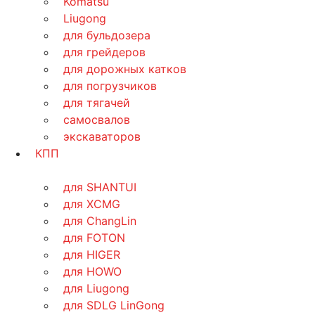
Komatsu
Liugong
для бульдозера
для грейдеров
для дорожных катков
для погрузчиков
для тягачей
самосвалов
экскаваторов
КПП
для SHANTUI
для XCMG
для ChangLin
для FOTON
для HIGER
для HOWO
для Liugong
для SDLG LinGong