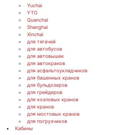
Yuchai
YTO
Quanchai
Shanghai
Xinchai
для тягачей
для автобусов
для автовышек
для автокранов
для асфальтоукладчиков
для башенных кранов
для бульдозеров
для грейдеров
для козловых кранов
для кранов
для мостовых кранов
для погрузчиков
Кабины