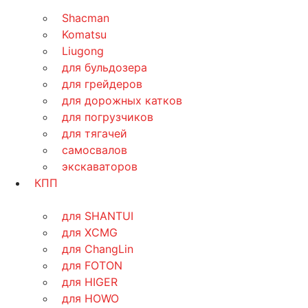
Shacman
Komatsu
Liugong
для бульдозера
для грейдеров
для дорожных катков
для погрузчиков
для тягачей
самосвалов
экскаваторов
КПП
для SHANTUI
для XCMG
для ChangLin
для FOTON
для HIGER
для HOWO