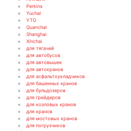
Perkins
Yuchai
YTO
Quanchai
Shanghai
Xinchai
для тягачей
для автобусов
для автовышек
для автокранов
для асфальтоукладчиков
для башенных кранов
для бульдозеров
для грейдеров
для козловых кранов
для кранов
для мостовых кранов
для погрузчиков