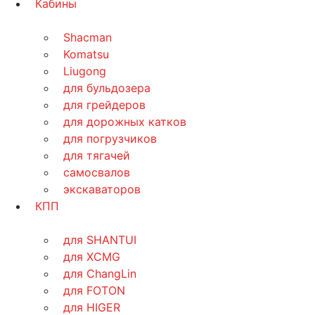
Кабины
Shacman
Komatsu
Liugong
для бульдозера
для грейдеров
для дорожных катков
для погрузчиков
для тягачей
самосвалов
экскаваторов
КПП
для SHANTUI
для XCMG
для ChangLin
для FOTON
для HIGER