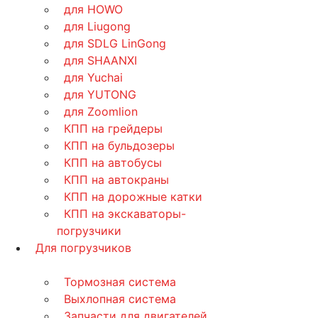
для HOWO
для Liugong
для SDLG LinGong
для SHAANXI
для Yuchai
для YUTONG
для Zoomlion
КПП на грейдеры
КПП на бульдозеры
КПП на автобусы
КПП на автокраны
КПП на дорожные катки
КПП на экскаваторы-
погрузчики
Для погрузчиков
Тормозная система
Выхлопная система
Запчасти для двигателей