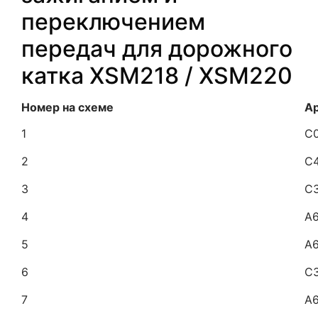
переключением
передач для дорожного
катка XSM218 / XSM220
Номер на схеме
А
1
C
2
C
3
C
4
A6
5
A6
6
C
7
A6