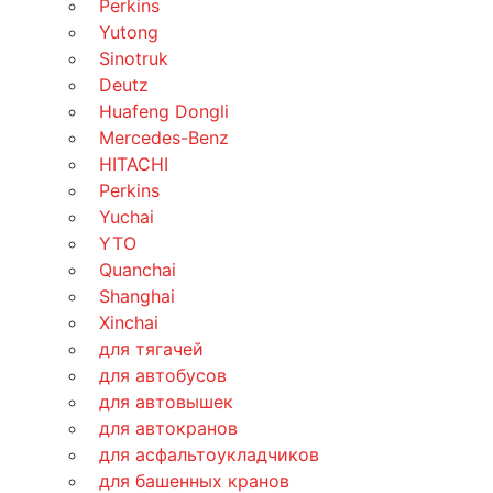
Perkins
Yutong
Sinotruk
Deutz
Huafeng Dongli
Mercedes-Benz
HITACHI
Perkins
Yuchai
YTO
Quanchai
Shanghai
Xinchai
для тягачей
для автобусов
для автовышек
для автокранов
для асфальтоукладчиков
для башенных кранов