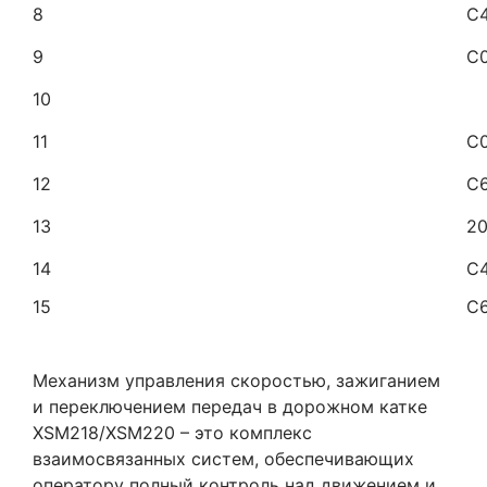
8
C4
9
C
10
11
C0
12
C
13
20
14
C
15
C6
Механизм управления скоростью, зажиганием
и переключением передач в дорожном катке
XSM218/XSM220 – это комплекс
взаимосвязанных систем, обеспечивающих
оператору полный контроль над движением и