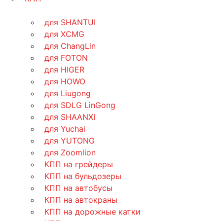
для SHANTUI
для XCMG
для ChangLin
для FOTON
для HIGER
для HOWO
для Liugong
для SDLG LinGong
для SHAANXI
для Yuchai
для YUTONG
для Zoomlion
КПП на грейдеры
КПП на бульдозеры
КПП на автобусы
КПП на автокраны
КПП на дорожные катки