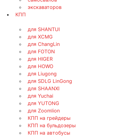
экскаваторов
КПП
для SHANTUI
для XCMG
для ChangLin
для FOTON
для HIGER
для HOWO
для Liugong
для SDLG LinGong
для SHAANXI
для Yuchai
для YUTONG
для Zoomlion
КПП на грейдеры
КПП на бульдозеры
КПП на автобусы