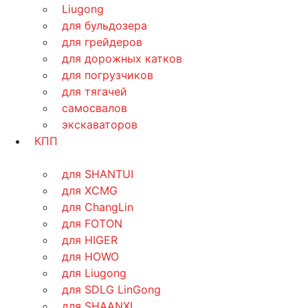
Liugong
для бульдозера
для грейдеров
для дорожных катков
для погрузчиков
для тягачей
самосвалов
экскаваторов
КПП
для SHANTUI
для XCMG
для ChangLin
для FOTON
для HIGER
для HOWO
для Liugong
для SDLG LinGong
для SHAANXI