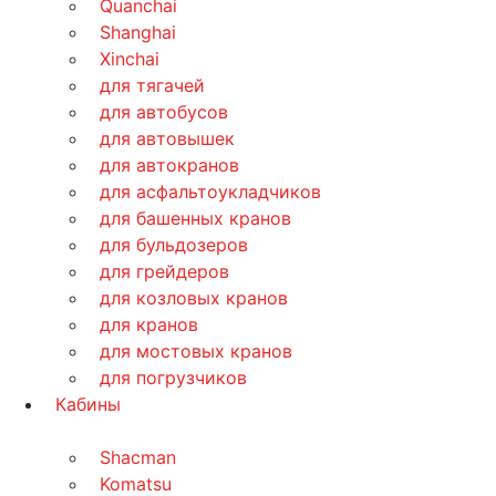
Quanchai
Shanghai
Xinchai
для тягачей
для автобусов
для автовышек
для автокранов
для асфальтоукладчиков
для башенных кранов
для бульдозеров
для грейдеров
для козловых кранов
для кранов
для мостовых кранов
для погрузчиков
Кабины
Shacman
Komatsu